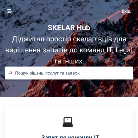
Вхід
SKELAR Hub
Діджитал-простір скеларівців для
вирішення запитів до команд IT, Legal
та інших.
Запит до команди IT